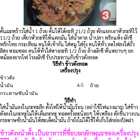
คั้นมะพร้าวใส่น้ำ 1 ถ้วย คั้นให้ได้กะทิ 21/2 ถ้วย ตักแยกเอาหัวกะทิไว้
11/2 ถ้วย เคี่ยวหัวกะทิให้แตกมัน ใส่น้ำตาล น้ำปลา พริกแห้ง ผักชี
พริกไทย กระเทียม คนให้เข้ากัน ใส่หมู ใส่กุ้ง คนให้ทั่ว ลดไฟลงใส่ถั่ว
ลิสง หอมซอย คนให้ทั่วใส่หางกะทิ 1/2 ถ้วย ล้างผักชี หั่นหยาบๆ ยก
หม้อลงจากไฟ โรยผักชี รับประทานกับข้าวตังทอด
วิธีทำ ข้าวตังทอด
เครื่องปรุง
ข้าวตัง
4-5
น้ำมัน
ถ้วย
กระดาษซับน้ำมัน
วิธีทำ
ใส่น้ำมันลงในกะทะลึก ตั้งไฟให้น้ำมันร้อน (อย่าใช้ไฟแรงมาก) ใส่ข้าว
ตังลงในกะทะไม่ให้เต็มกะทะ ทอดครั้งละน้อยๆ ให้เหลือง ตักขึ้นวางบน
กระดาษซับน้ำมันให้สะเด็ดน้ำมัน ถ้ายังไม่ได้ใช้ให้เก็บใส่กล่องปิดฝา
ข้าวตังหน้าตั้ง
เป็นอาหารที่ชื่อบอกลักษณะของเครื่องปรุง