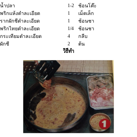
1-2
น้ำปลา
ช้อนโต๊ะ
1
พริกแห้งตำละเอียด
เม็ดเล็ก
1
รากผักชีตำละเอียด
ช้อนชา
1/4
พริกไทยตำละเอียด
ช้อนชา
4
กระเทียมตำละเอียด
กลีบ
2
ผักชี
ต้น
วิธีทำ