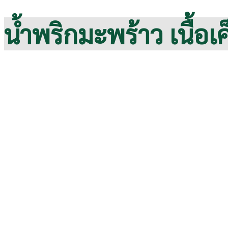
น้ำพริกมะพร้าว เนื้อเ