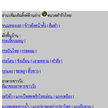
อ่านเพิ่มเติมลิ้งค์ด้านล่าง
หมวดตำรับไทย
ขนมทองเอก
|
ข้าวตังหน้าตั้ง
|
ส้มตำ
|
ผักพื้นบ้าน :
กระเจี๊ยบมอญ
|
กระถินไทย
|
กระดอม
|
กระโดน
|
ขิงเถื่อน
|
เอาะหลาม
|
ตำลึง
|
บุกแดง
|
ชะพลู
|
ติ้วขาว
|
อาหารชาววัง :
ที่มาของอาหารชาววัง
กะปิคั่ว
|
แกงเป็ดสดพริกไทยอ่อน |
แกงเหลือง
|
แกงหมูตะพาบน้ำ
|
แกงปลาดุกอย่างปลาไหล
|
แกงรัญจวน
|