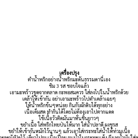
เครื่องปรุง
ตำน้ำพริกอย่างน้ำพริกมะดันธรรมดานี่เอง
ชิม 3 รส ชอบใจแล้ว
เอามะพร้าวขูดจากตลาด กะพอสมควร ใส่ลงไปในน้ำพริกด้วย
เคล้าให้เข้ากัน อย่าเอามะพร้าวไปตำเคล้าเฉยๆ
ให้น้ำพริกข้นๆหน่อย กินกับผักดิบได้ทุกอย่าง
เนื้อเค็มสด ทำกินได้โดยไม่ต้องเอาไปตากแดด
ใช้เนื้อวัวติดมันมาหั่นชิ้นยาวๆ
ขยำเนื้อ ใส่พริกไทยป่นให้มาก ใส่น้ำปลาดี ผงชูรส
ขยำให้เข้ากันหมักไว้นานๆ แล้วเอาใส่กระทะใส่น้ำให้ท่วมเนื้อ
กะละมังปิดไว้ เคี่ยวไปจนเนื้อเปื่อย จนน้ำในกระทะแห้ง จึงเทน้ำมันใส่