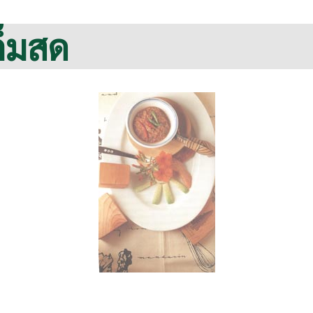
ค็มสด