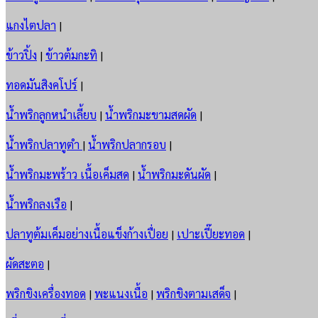
แกงไตปลา
|
ข้าวปิ้ง
|
ข้าวต้มกะทิ
|
ทอดมันสิงคโปร์
|
น้ำพริกลูกหนำเลี้ยบ
|
น้ำพริกมะขามสดผัด
|
น้ำพริกปลาทูตำ
|
น้ำพริกปลากรอบ
|
น้ำพริกมะพร้าว เนื้อเค็มสด
|
น้ำพริกมะดันผัด
|
น้ำพริกลงเรือ
|
ปลาทูต้มเค็มอย่างเนื้อแข็งก้างเปื่อย
|
เปาะเปี๊ยะทอด
|
ผัดสะตอ
|
พริกขิงเครื่องทอด
|
พะแนงเนื้อ
|
พริกขิงตามเสด็จ
|