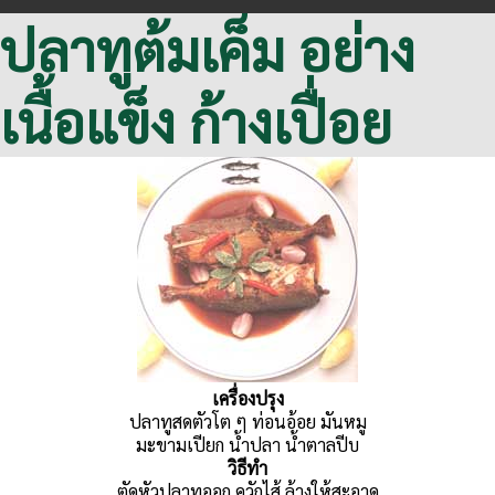
ปลาทูต้มเค็ม อย่าง
เนื้อแข็ง ก้างเปื่อย
เครื่องปรุง
ปลาทูสดตัวโต ๆ ท่อนอ้อย มันหมู
มะขามเปียก น้ำปลา น้ำตาลปีบ
วิธีทำ
ตัดหัวปลาทูออก ควักไส้ ล้างให้สะอาด