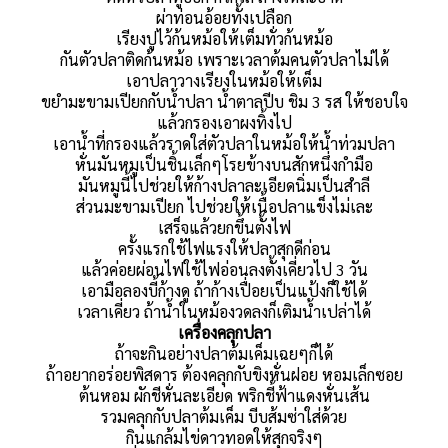
ผ่าท่อนอ้อยทั้งเปลือก
เรียงปูไว้ก้นหม้อให้เต็มทั่วก้นหม้อ
กันตัวปลาติดก้นหม้อ เพราะเวลาต้มคนตัวปลาไม่ได้
เอาปลาวางเรียงในหม้อให้เต็ม
ขยำมะขามเปียกกับน้ำปลา น้ำตาลปีบ ชิม 3 รส ให้ชอบใจ
แล้วกรองเอาผงทิ้งไป
เอาน้ำที่กรองแล้วราดใส่ตัวปลาในหม้อให้น้ำท่วมปลา
หั่นมันหมูเป็นชิ้นเล็กๆโรยข้างบนสักหนึ่งกำมือ
มันหมูนี้ไปช่วยให้ก้างปลาละเอียดนิ่มเป็นสำลี
ส่วนมะขามเปียก ไปช่วยให้เนื้อปลาแข็งไม่เละ
เสร็จแล้วยกขึ้นตั้งไฟ
ครั้งแรกใช้ไฟแรงให้ปลาสุกดีก่อน
แล้วค่อยผ่อนไฟใช้ไฟอ่อนลงตั้งเคี่ยวไป 3 วัน
เอามือลองบี้ก้างดู ถ้าก้างเปื่อยเป็นแป้งก็ใช้ได้
เวลาเคี่ยว ถ้าน้ำในหม้องวดลงก็เติมน้ำเปล่าได้
เครื่องคลุกปลา
ถ้าจะกินอย่างปลาต้มเค็มเฉยๆก็ได้
ถ้าอยากอร่อยพิสดาร ต้องคลุกกับขิงหั่นฝอย หอมเล็กซอย
ต้นหอม ผักชีหั่นละเอียด พริกชี้ฟ้าแดงหั่นเส้น
รวมคลุกกับปลาต้มเค็ม บีบส้มซ่าใส่ด้วย
กินแกล้มไข่ดาวทอดให้สุกจริงๆ