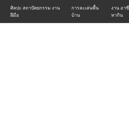
ศิลปะ สถาปัตยกรรม งาน
การละเล่นพื้น
งาน อาชี
ฝีมือ
บ้าน
หากิน