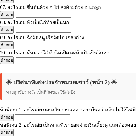
67. อะไรเอ่ย ขึ้นต้นด้วย ก.ไก่ ลงท้ายด้วย ฮ.นกฮูก
68. อะไรเอ่ย หัวเป็นไก่ท้ายเป็นนก
69. อะไรเอ่ย ฉิ่งผัดหนู เรือผัดไก่ เอธงอ่าง
70. อะไรเอ่ย มีหมวกใส่ คือไม่เปิด แต่ถ้าเปิดเป็นโกหก
🌟 ปริศนาพิเศษประจำหมวดเชาว์ (หน้า 2) 🌟
ทายถูกรับรางวัลเป็นพิกัดของใช้สุดปัง!
ข้อพิเศษ 1. อะไรเอ่ย กลางวันอาบแดด กลางคืนสว่างจ้า ไม่ใช้ไฟฟ้
ข้อพิเศษ 2. อะไรเอ่ย เป็นทาสที่เรายอมจ่ายเงินเลี้ยงดู แถมต้องค