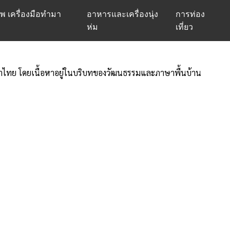
พ เครื่องมือทำมา
อาหารและเครื่องนุ่ง
การท่อง
ห่ม
เที่ยว
าไทย โดยเนื้อหาอยู่ในบริบทของวัฒนธรรมและภาษาพื้นบ้าน