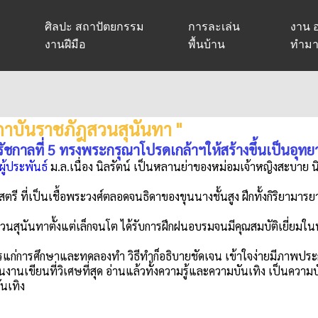
ศิลปะ สถาปัตยกรรม
การละเล่น
งาน อ
งานฝีมือ
พื้นบ้าน
ทำมา
 "สถาบันราชภัฎสวนสุนันทา "
รัชกาลที่ 5 ทรงพระกรุณาโปรดเกล้าฯให้สร้างขึ้นเป็นอุ
ผู้ประพันธ์
ม.ล.เนื่อง นิลรัตน์ เป็นหลานย่าของหม่อมเจ้าหญิงสะบาย นิล
ตรี ที่เป็นเชื้อพระวงศ์ตลอดจนธิดาของขุนนางชั้นสูง ฝึกทั้งกิริยามา
วนสุนันทาตั้งแต่เล็กจนโต ได้รับการฝึกฝนอบรมจนมีคุณสมบัติเยี่ยมในท
้ควรแก่การศึกษาและทดลองทำ วิธีทำก็อธิบายชัดเจน เข้าใจง่ายมีภาพปร
นงานเขียนที่วิเศษที่สุด อ่านแล้วทั้งความรู้และความบันเทิง เป็นความบั
นเทิง