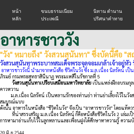
หน้า
ขนบธรรมเนียม
นิทาน ตำนาน
หลัก
ประเพณี
ปริศนาคำทาย
อาหารชาววัง
"วัง" หมายถึง" วังสวนสุนันทา" ซึ่งบัดนี้คือ
วังสวนสุนันทาพระบาทสมเด็จพระจุลจอมเกล้าเจ้าอยู่หัว 
อาหารชาววังนี้ นำมาจากหนังสือ ชีวิตในวัง ซึ่ง ม.ล.เนื่อง นิลรัตน์ เป็น
ภิรมย์ กรมพระสุทธาสินีนาฏ พระมเหสีในรัชกาลที่ 5
วังสวนสุนันทาเปรียบเสมือนมหาวิทยาลัย
เป็นแหล่งฝึกอบรมกุลส
คาวหวาน
ม.ล.เนื่อง นิลรัตน์ เป็นหลานรักของท่านย่า ท่านย่าเลี้ยงไว้ในวังส
สมบูรณ์แบบ
ดังนั้น อาหารในหนังสือ "ชีวิตในวัง" จึงเป็น "อาหารชาววัง" โดยแท
ที่น่าสรรเสริญ ม.ล.เนื่อง นิลรัตน์ ก็คือหนังสือชีวิตในวัง 2 เล่มเป็
การหามาอ่านเก็บไว้ในลูกหลานและเพื่อนฝูงได้ศึกษาหาความรู้ ความบั
20 มิ.ย 2544