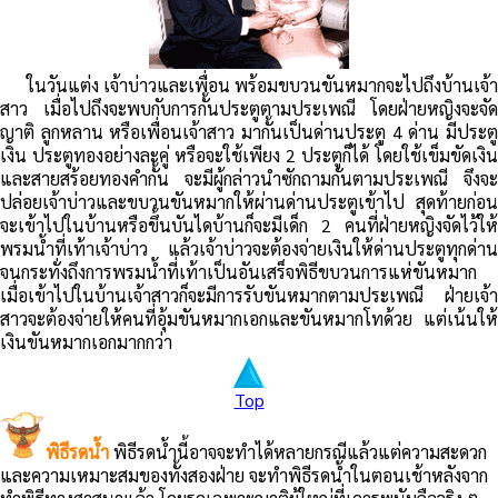
ในวันแต่ง เจ้าบ่าวและเพื่อน พร้อมขบวนขันหมากจะไปถึงบ้านเจ้า
สาว เมื่อไปถึงจะพบกับการกั้นประตูตามประเพณี โดยฝ่ายหญิงจะจัด
ญาติ ลูกหลาน หรือเพื่อนเจ้าสาว มากั้นเป็นด่านประตู 4 ด่าน มีประตู
เงิน ประตูทองอย่างละคู่ หรือจะใช้เพียง 2 ประตูก็ได้ โดยใช้เข็มขัดเงิน
และสายสร้อยทองคำกั้น จะมีผู้กล่าวนำซักถามกันตามประเพณี จึงจะ
ปล่อยเจ้าบ่าวและขบวนขันหมากให้ผ่านด่านประตูเข้าไป สุดท้ายก่อน
จะเข้าไปในบ้านหรือขึ้นบันไดบ้านก็จะมีเด็ก 2 คนที่ฝ่ายหญิงจัดไว้ให้
พรมน้ำที่เท้าเจ้าบ่าว แล้วเจ้าบ่าวจะต้องจ่ายเงินให้ด่านประตูทุกด่าน
จนกระทั่งถึงการพรมน้ำที่เท้าเป็นอันเสร็จพิธีขบวนการแห่ขันหมาก
เมื่อเข้าไปในบ้านเจ้าสาวก็จะมีการรับขันหมากตามประเพณี ฝ่ายเจ้า
สาวจะต้องจ่ายให้คนที่อุ้มขันหมากเอกและขันหมากโทด้วย แต่เน้นให้
เงินขันหมากเอกมากกว่า
Top
พิธีรดน้ำ
พิธีรดน้ำนี้อาจจะทำได้หลายกรณีแล้วแต่ความสะดวก
และความเหมาะสมของทั้งสองฝ่าย จะทำพิธีรดน้ำในตอนเช้าหลังจาก