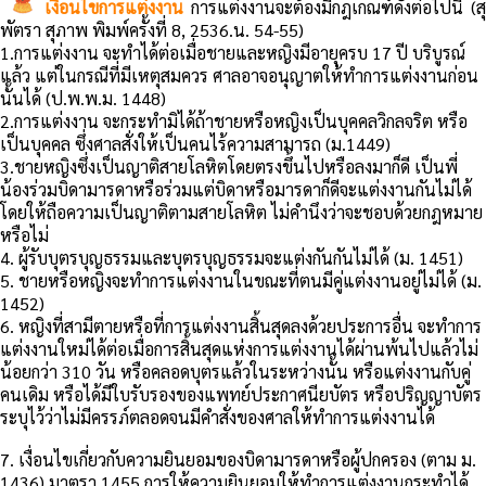
เงื่อนไขการแต่งงาน
การแต่งงานจะต้องมีกฎเกณฑ์ดังต่อไปนี้ (สุ
พัตรา สุภาพ พิมพ์ครั้งที่ 8, 2536.น. 54-55)
1.การแต่งงาน จะทำได้ต่อเมื่อชายและหญิงมีอายุครบ 17 ปี บริบูรณ์
แล้ว แต่ในกรณีที่มีเหตุสมควร ศาลอาจอนุญาตให้ทำการแต่งงานก่อน
นั้นได้ (ป.พ.พ.ม. 1448)
2.การแต่งงาน จะกระทำมิได้ถ้าชายหรือหญิงเป็นบุคคลวิกลจริต หรือ
เป็นบุคคล ซึ่งศาลสั่งให้เป็นคนไร้ความสามารถ (ม.1449)
3.ชายหญิงซึ่งเป็นญาติสายโลหิตโดยตรงขึ้นไปหรือลงมาก็ดี เป็นพี่
น้องร่วมบิดามารดาหรือร่วมแต่บิดาหรือมารดาก็ดีจะแต่งงานกันไม่ได้
โดยให้ถือความเป็นญาติตามสายโลหิต ไม่คำนึงว่าจะชอบด้วยกฎหมาย
หรือไม่
4. ผู้รับบุตรบุญธรรมและบุตรบุญธรรมจะแต่งกันกันไม่ได้ (ม. 1451)
5. ชายหรือหญิงจะทำการแต่งงานในขณะที่ตนมีคู่แต่งงานอยู่ไม่ได้ (ม.
1452)
6. หญิงที่สามีตายหรือที่การแต่งงานสิ้นสุดลงด้วยประการอื่น จะทำการ
แต่งงานใหม่ได้ต่อเมื่อการสิ้นสุดแห่งการแต่งงานได้ผ่านพ้นไปแล้วไม่
น้อยกว่า 310 วัน หรือคลอดบุตรแล้วในระหว่างนั้น หรือแต่งงานกับคู่
คนเดิม หรือได้มีใบรับรองของแพทย์ประกาศนียบัตร หรือปริญญาบัตร
ระบุไว้ว่าไม่มีครรภ์ตลอดจนมีคำสั่งของศาลให้ทำการแต่งงานได้
7. เงื่อนไขเกี่ยวกับความยินยอมของบิดามารดาหรือผู้ปกครอง (ตาม ม.
1436) มาตรา 1455 การให้ความยินยอมให้ทำการแต่งงานกระทำได้