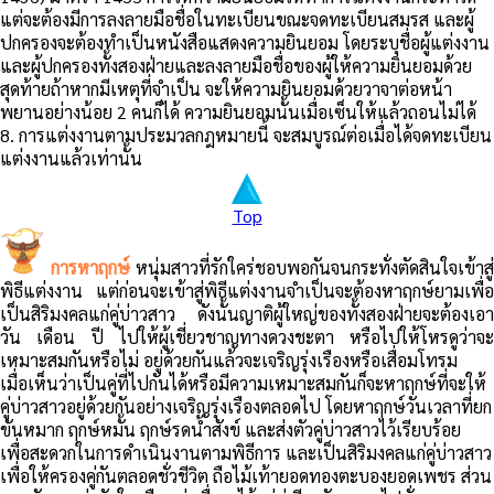
แต่จะต้องมีการลงลายมือชื่อในทะเบียนขณะจดทะเบียนสมรส และผู้
ปกครองจะต้องทำเป็นหนังสือแสดงความยินยอม โดยระบุชื่อผู้แต่งงาน
และผู้ปกครองทั้งสองฝ่ายและลงลายมือชื่อของผู้ให้ความยินยอมด้วย
สุดท้ายถ้าหากมีเหตุที่จำเป็น จะให้ความยินยอมด้วยวาจาต่อหน้า
พยานอย่างน้อย 2 คนก็ได้ ความยินยอมนั้นเมื่อเซ็นให้แล้วถอนไม่ได้
8. การแต่งงานตามประมวลกฎหมายนี้ จะสมบูรณ์ต่อเมื่อได้จดทะเบียน
แต่งงานแล้วเท่านั้น
Top
การหาฤกษ์
หนุ่มสาวที่รักใคร่ชอบพอกันจนกระทั่งตัดสินใจเข้าสู่
พิธีแต่งงาน แต่ก่อนจะเข้าสู่พิธีแต่งงานจำเป็นจะต้องหาฤกษ์ยามเพื่อ
เป็นสิริมงคลแก่คู่บ่าวสาว ดังนั้นญาติผู้ใหญ่ของทั้งสองฝ่ายจะต้องเอา
วัน เดือน ปี ไปให้ผู้เชี่ยวชาญทางดวงชะตา หรือไปให้โหรดูว่าจะ
เหมาะสมกันหรือไม่ อยู่ด้วยกันแล้วจะเจริญรุ่งเรืองหรือเสื่อมโทรม
เมื่อเห็นว่าเป็นคู่ที่ไปกันได้หรือมีความเหมาะสมกันก็จะหาฤกษ์ที่จะให้
คู่บ่าวสาวอยู่ด้วยกันอย่างเจริญรุ่งเรืองตลอดไป โดยหาฤกษ์วันเวลาที่ยก
ขันหมาก ฤกษ์หมั้น ฤกษ์รดน้ำสังข์ และส่งตัวคู่บ่าวสาวไว้เรียบร้อย
เพื่อสะดวกในการดำเนินงานตามพิธีการ และเป็นสิริมงคลแก่คู่บ่าวสาว
เพื่อให้ครองคู่กันตลอดชั่วชีวิต ถือไม้เท้ายอดทองตะบองยอดเพชร ส่วน