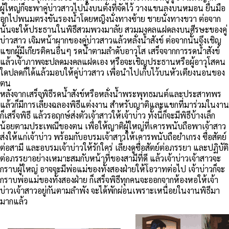
ผู้ใหญ่ก็จะพาคู่บ่าวสาวไปนั่งบนตั่งที่จัดไว้ วางแขนลงบนหมอน ยื่นมือ
อกไปพนมตรงขันรองน้ำโดยหญิงนั่งทางซ้าย ชายนั่งทางขวา ต่อจาก
นั้นจะให้ประธานในพิธีสวมพวงมาลัย สวมมงคลแฝดลงบนศีรษะของคู่
บ่าวสาว เจิมหน้าผากของคู่บ่าวสาวแล้วหลั่งน้ำสังข์ ต่อจากนั้นจึงเชิญ
แขกผู้มีเกียรติคนอื่นๆ รดน้ำตามลำดับอาวุโส เสร็จจากการรดน้ำสังข์
แล้วเจ้าภาพจะปลดมงคลแฝดเอง หรือจะเชิญประธานหรือผู้อาวุโสคน
ใดปลดก็ได้แล้วมอบให้คู่บ่าวสาว เพื่อนำไปเก็บไว้บนหัวเตียงนอนของ
ตน
หลังจากเสร็จพิธีรดน้ำสังข์หรือหลั่งน้ำพระพุทธมนต์และประสาทพร
แล้วก็มีการเลี้ยงฉลองพิธีแต่งงาน สำหรับญาติและแขกที่มาร่วมในงาน
ก็เสร็จพิธี แล้วรอฤกษ์ส่งตัวเจ้าสาวให้เจ้าบ่าว ทั้งนี้ก็จะมีพิธีบ้างเล็ก
น้อยตามประเพณีของตน เพื่อให้ญาติผู้ใหญ่ที่เคารพนับถือพาเจ้าสาว
ส่งให้แก่เจ้าบ่าว พร้อมกับอบรมเจ้าสาวให้เคารพนับถือยำเกรง ซื่อสัตย์
ต่อสามี และอบรมเจ้าบ่าวให้รักใคร่ เลี้ยงดูซื่อสัตย์ต่อภรรยา และปฏิบัติ
ต่อภรรยาอย่างเหมาะสมกับหน้าที่ของสามีที่ดี แล้วเจ้าบ่าวเจ้าสาวจะ
กราบผู้ใหญ่ อาจจะมีพ่อแม่ของทั้งสองฝ่ายให้โอวาทต่อไป เจ้าบ่าวก็จะ
กราบพ่อแม่ของทั้งสองฝ่าย ก็เสร็จพิธีทุกคนจะออกจากห้องหอให้เจ้า
บ่าวเจ้าสาวอยู่กันตามลำพัง จะได้พักผ่อนเพราะเหนื่อยในงานพิธีมา
มากแล้ว