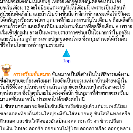
มากมักจะแต่งกันในเดือนคู่ เพื่อจะได้อยู่คู่เคียงกันตลอดไปนั่นเอง
ยกเว้นเดือน 12 จะไม่นิยมแต่งงานกันในเดือนนี้ เพราะเป็นเดือนที่
สุนัขมันติดสัดกัน และถ้าเป็นข้างขึ้นถือว่าดีกว่าข้างแรมเพื่อให้ชีวิตจะ
ได้เจริญรุ่งเรืองสว่างไสว แต่บางทีก็จะแต่งงานกันในเดือน 9 ถือเคล็ดถึง
ความก้าวหน้า และเดือนที่นิยมแต่งงานกันมากที่สุดก็คือเดือน 6 เพราะ
เริ่มเข้าสู่ฤดูฝน อาจเป็นเพราะบรรยากาศช่วยเป็นใจมากกว่าในฤดูอื่น
และเป็นต้นฤดูทำการเพาะปลูกของคนไทย ซึ่งหนุ่มสาวจะได้เริ่มต้น
ชีวิตใหม่โดยการสร้างฐานะร่วมกัน
Top
การเตรียมขันหมาก
ขันหมากเป็นสิ่งจำเป็นในพิธีการแต่งงาน
ซึ่งฝ่ายชายจะต้องเตรียมมา โดยจัดเป็นขบวนแห่มาบ้านฝ่ายหญิงใน
วันพิธีที่จัดงานในช่วงเช้า แล้วแต่ฤกษ์จะเป็นเวลาใดหรืออาจจะใช้
ฤกษ์สะดวก ซึ่งปัจจุบันจะไม่เคร่งครัดนัก ขันหมากที่ฝ่ายชายจะเตรียม
มาแห่ขันหมากนั้น ประกอบไปด้วยสิ่งต่อไปนี้
1. ขันหมากเอก
จะจัดเป็นขันเดี่ยวหรือขันคู่แล้วแต่ประเพณีนิยม
ของแต่ละท้องถิ่นส่วนใหญ่จะมีขันใส่หมากพลู ขันใส่เงินทองหรือ
สินสอด และขันใส่สิ่งของอันเป็นมงคล เช่น ถั่ว งา ข้าวเปลือก
ใบเงิน ใบทอง ดอกรัก ดอกบานไม่รู้โรย ดอกดาวเรือง ดอกกุหลาบ