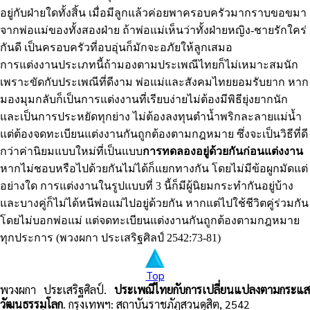
อยู่กับฝ่ายใดทั้งสิ้น เมื่อมีลูกแล้วค่อยพาครอบครัวมากราบขอขมา
จากพ่อแม่ของทั้งสองฝ่าย ถ้าพ่อแม่เห็นว่าทั้งฝ่ายหญิง-ชายรักใคร่
กันดี เป็นครอบครัวที่อบอุ่นก็มักจะอภัยให้ลูกเสมอ
การแต่งงานประเภทนี้ถ้ามองตามประเพณีไทยก็ไม่เหมาะสมนัก
เพราะขัดกับประเพณีที่ดีงาม พ่อแม่และสังคมไทยยอมรับยาก หาก
มองมุมกลับก็เป็นการแต่งงานที่เรียบง่ายไม่ต้องมีพิธียุ่งยากนัก
และเป็นการประหยัดทุกย่าง ไม่ต้องลงทุนตำน้ำพริกละลายแม่น้ำ
แต่ต้องจดทะเบียนแต่งงานกันถูกต้องตามกฎหมาย ซึ่งจะเป็นวิธีที่ดี
กว่าค่านิยมแบบใหม่ที่เป็นแบบ
การทดลองอยู่ด้วยกันก่อนแต่งงาน
หากไม่ชอบหรือไปด้วยกันไม่ได้ก็แยกทางกัน โดยไม่มีข้อผูกมัดแต่
อย่างใด การแต่งงานในรูปแบบที่ 3 นี้ก็มีผู้นิยมกระทำกันอยู่บ้าง
และบางคู่ก็ไม่ได้หนีพ่อแม่ไปอยู่ด้วยกัน หากแต่ไปใช้ชีวิตคู่ร่วมกัน
โดยไม่บอกพ่อแม่ แต่จดทะเบียนแต่งงานกันถูกต้องตามกฎหมาย
ทุกประการ (พวงผกา ประเสริฐศิลป์ 2542:73-81)
Top
พวงผกา ประเสริฐศิลป์.
ประเพณีไทยกับการเปลี่ยนแปลงตามกระแส
วัฒนธรรมโลก
. กรุงเทพฯ: สถาบันราชภัฏสวนดุสิต, 2542