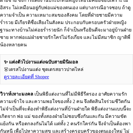
ฝ่ายชาย ซึ่งการแต่งงานประเภทนี้หญิงไทยไม่ค่อยชอบเพราะไม่
อิสระ ไม่เหมือนอยู่กับพ่อแม่ของตนเอง แต่บางกรณีอาจชอบ ถ้าดู
ความจำเป็น ความเหมาะสมของสังคม โดยที่ฝ่ายชายมีความ
ร่ำรวย มีเกียรติชื่อเสียงในสังคม ประกอบกับครอบครัวฝ่ายหญิง
ฐานะทางบ้านไม่ค่อยร่ำรวยนัก ก็จำเป็นหรือยินดีจะมาอยู่บ้านฝ่าย
ชาย หากพ่อแม่ฝ่ายชายรักใคร่ไม่รังเกียจ และไม่มีสมาชิก ญาติพี่
น้องหลายคน
✨ แต่งตัวไปงานแต่งฉบับสายมินิมอล
👗เดรสไปงานแต่ง ชุดเดรสยาวปาดไหล่
ดูรายละเอียดที่ Shopee
วิวาห์เหาะมงคล
เป็นพิธีแต่งงานที่ไม่มีพิธีรีตรอง อาศัยความรัก
ความเข้าใจ และความพอใจของทั้ง 2 คน จึงตัดสินใจร่วมชีวิตกัน
ไม่จำเป็นที่จะต้องทำพิธีแต่งงานที่บ้านฝ่ายใด พิธีแต่งงานแบบนี้จะ
เกิดจาก พ่อ แม่ ของทั้งสองฝ่ายไม่ชอบซึ่งกันและกัน มีความขัด
แย้งกัน หรือตกลงกันไม่ได้ แต่ทั้ง 2 คนรักใคร่กัน จึงจำเป็นต้องพา
กันหนี เพื่อไปหาความสุข และสร้างครอบครัวของตนเองใหม่ ไม่