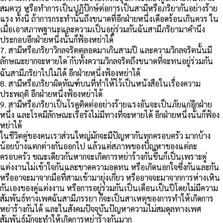
สมควร หรือทำการเป็นปฏิปักษ์ต่อการเป็นสามีหรือภริยากันอย่างร้าย
แรง ทั้งนี้ ถ้าการกระทำนั้นถึงขนาดที่อีกฝ่ายหนึ่งเดือดร้อนเกินควร ใน
เมื่อเอาสภาพฐานะและความเป็นอยู่ร่วมกันฉันสามีภริยามาคำนึง
ประกอบอีกฝ่ายหนึ่งนั้นก็ฟ้องหย่าได้
7. สามีหรือภริยาวิกลจริตตลอดมาเกินสามปี และความวิกลจริตนั้นมี
ลักษณะยากจะหายได ้กับทั้งความวิกลจริตถึงขนาดที่จะทนอยู่ร่วมกัน
ฉันสามีภริยาไปไม่ได้ อีกฝ่ายหนึ่งฟ้องหย่าได้
8. สามีหรือภริยาผิดทัณฑ์บนที่ทำให้ไว้เป็นหนังสือในเรื่องความ
ประพฤติ อีกฝ่ายหนึ่งฟ้องหย่าได้
9. สามีหรือภริยาเป็นโรคติดต่ออย่างร้ายแรงอันจะเป็นภัยแก่อีกฝ่าย
หนึ่ง และโรคมีลักษณะเรื้อรังไม่มีทางที่จะหายได้ อีกฝ่ายหนึ่งนั้นก็ฟ้อง
หย่าได้
ในชีวิตคู่ของคนเราส่วนใหญ่มักจะมีปัญหากันทุกครอบครัว มากบ้าง
น้อยบ้างแตกต่างกันออกไป แล้วแต่สภาพของปัญหาของแต่ละ
ครอบครัว ขณะเดียวกันหากจะเกิดการหย่าร้างกันขึ้นก็เป็นเพราะคู่
แต่งงานไม่เข้าใจกันและขาดความอดทน หรือเกิดนอกใจซึ่งกันและกัน
หรืออาจะมาจากมือที่สามเข้ามายุ่งเกี่ยว หรืออาจจะมาจากการห่างเหิน
กันเองของคู่แต่งงาน หรือการอยู่ร่วมกันเป็นเดือนเป็นปีโดยไม่มีความ
สัมพันธ์ทางเพศฉันสามีภรรยา ก็จะเป็นสาเหตุของการทำให้เกิดการ
หย่าร้างกันได้ และในสังคมปัจจุบันปัญหาความไม่สมดุลทางเพศ
สัมพันธ์มักจะทำให้เกิดการหย่าร้างกันมาก