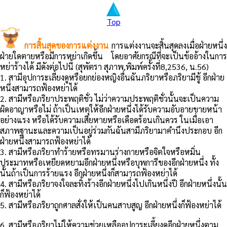
Top
การสิ้นสุดของการแต่งงาน
การแต่งงานจะสิ้นสุดลงเมื่อฝ่ายหนึ่ง
ฝ่ายใดตายหรือมีการหย่าเกิดขึ้น โดยอาศัยกรณีที่จะเป็นข้ออ้างในการ
หย่าร้างได้ มีดังต่อไปนี้ (สุพัตรา สุภาพ,พิมพ์ครั้งที่8,2536, น.56)
1. สามีอุปการะเลี้ยงดูหรือยกย่องหญิงอื่นฉันภริยาหรือภริยามีชู้ อีกฝ่าย
หนึ่งสามารถฟ้องหย่าได้
2. สามีหรือภริยาประพฤติชั่ว ไม่ว่าความประพฤติชั่วนั้นจะเป็นความ
ผิดอาญาหรือไม่ ถ้าเป็นเหตุให้อีกฝ่ายหนึ่งได้รับความอับอายขายหน้า
อย่างแรง หรือได้รับความเสียหายหรือเดือดร้อนเกินควร ในเมื่อเอา
สภาพฐานะและความเป็นอยู่ร่วมกันฉันสามีภริยามาคำนึงประกอบ อีก
ฝ่ายหนึ่งสามารถฟ้องหย่าได้
3. สามีหรือภริยาทำร้ายหรือทรมานร่างกายหรือจิตใจหรือหมิ่น
ประมาทหรือเหยียดหยามอีกฝ่ายหนึ่งหรือบุพการีของอีกฝ่ายหนึ่ง ทั้ง
นั้นถ้าเป็นการร้ายแรง อีกฝ่ายหนึ่งก็สามารถฟ้องหย่าได้
4. สามีหรือภริยาจงใจละทิ้งร้างอีกฝ่ายหนึ่งไปเกินหนึ่งปี อีกฝ่ายหนึ่งนั้น
ก็ฟ้องหย่าได้
5. สามีหรือภริยาถูกศาลสั่งให้เป็นคนสาบสูญ อีกฝ่ายหนึ่งก็ฟ้องหย่าได้
6. สามีหรือภริยาไม่ให้ความช่วยเหลืออุปการะเลี้ยงดูอีกฝ่ายหนึ่งตาม