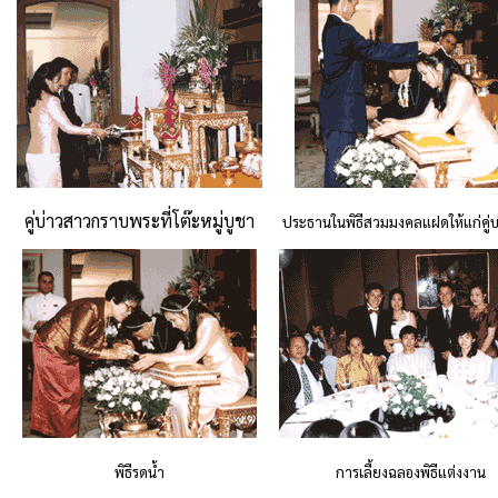
คู่บ่าวสาวกราบพระที่โต๊ะหมู่บูชา
ประธานในพิธีสวมมงคลแฝดให้แก่คู่
พิธีรดน้ำ
การเลี้ยงฉลองพิธีแต่งงาน