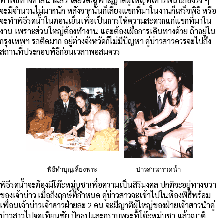
ทำพิธีทางศาสนาแล้ว โดยรดเฉพาะญาติผู้ใหญ่ที่เคารพนับถือจริง ๆ
จะมีจำนวนไม่มากนัก หลังจากนั้นก็เลี้ยงแขกที่มาในงานก็เสร็จพิธี หรือ
จะทำพิธีรดน้ำในตอนเย็นเพื่อเป็นการให้ความสะดวกแก่แขกที่มาใน
งาน เพราะส่วนใหญ่ต้องทำงาน และต้องเผื่อการเดินทางด้วย ถ้าอยู่ใน
กรุงเทพฯ รถติดมาก อยู่ต่างจังหวัดก็ไม่มีปัญหา คู่บ่าวสาวควรจะไปถึง
สถานที่ประกอบพิธีก่อนเวลาพอสมควร
พิธีทำบุญเลี้ยงพระ
บ่าวสาวกรวดน้ำ
พิธีรดน้ำจะต้องมีโต๊ะหมู่บูชาเพื่อความเป็นสิริมงคล ปกติจะอยู่ทางขวา
ของเจ้าบ่าว เมื่อถึงฤกษ์ที่กำหนด คู่บ่าวสาวจะเข้าไปในห้องพิธีพร้อม
เพื่อนเจ้าบ่าวเจ้าสาวฝ่ายละ 2 คน จะมีญาติผู้ใหญ่ของฝ่ายเจ้าสาวนำคู่
บ่าวสาวไปจุดเทียนชัย ปักธูปและกราบพระที่โต๊ะหมู่บูชา แล้วญาติ