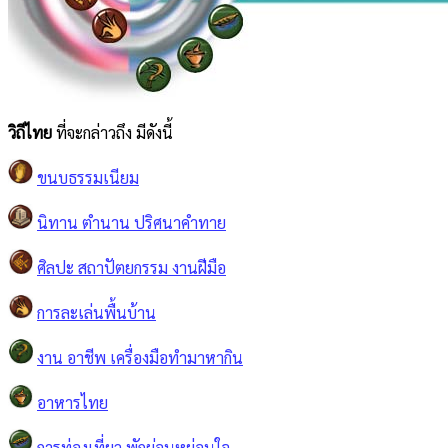
วิถีไทย
ที่จะกล่าวถึง มีดังนี้
ขนบธรรมเนียม
นิทาน ตำนาน ปริศนาคำทาย
ศิลปะ สถาปัตยกรรม งานฝีมือ
การละเล่นพื้นบ้าน
งาน อาชีพ เครื่องมือทำมาหากิน
อาหารไทย
การท่องเที่ยว พักผ่อนหย่อนใจ