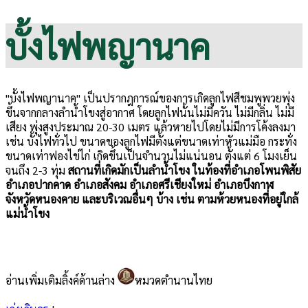
บั้งไฟพญานาค
"บั้งไฟพญานาค" เป็นปรากฎการณ์ของการเกิดลูกไฟสีชมพูพวยพุ่ง
ขึ้นจากกลางลำน้ำโขงสู่อากาศ โดยลูกไฟนั้นไม่มีควัน ไม่มีกลิ่น ไม่มี
เสียง พุ่งสูงประมาณ 20-30 เมตร แล้วหายไปโดยไม่มีการโค้งลงมา
เช่น บั้งไฟทั่วไป ขนาดของลูกไฟมีตั้งแต่ขนาดเท่าหัวแม่มือ กระทั่ง
ขนาดเท่าฟองไข่ไก่ เกิดขึ้นเป็นจำนวนไม่แน่นอน ตั้งแต่ 6 โมงเย็น
จนถึง 2-3 ทุ่ม
สถานที่เกิดมักเป็นลำน้ำโขง ในท้องที่อำเภอโพนพิสัย
อำเภอปากคาด อำเภอสังคม อำเภอศรีเชียงใหม่ อำเภอบึงกาฬ
จังหวัดหนองคาย และบริเวณอื่นๆ บ้าง เช่น ตามห้วยหนองที่อยู่ใกล้
แม่น้ำโขง
อ่านเพิ่มเติมลิ้งค์ด้านล่าง
หมวดตำนานไทย