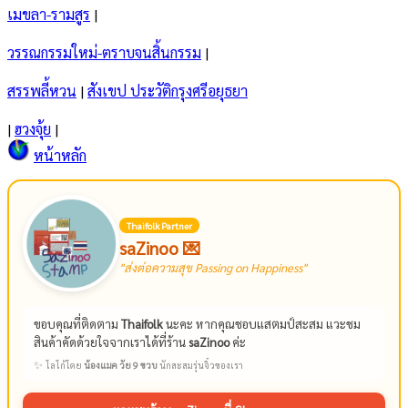
เมขลา-รามสูร
|
วรรณกรรมใหม่-ตราบจนสิ้นกรรม
|
สรรพลี้หวน
|
สังเขป ประวัติกรุงศรีอยุธยา
|
ฮวงจุ้ย
|
หน้าหลัก
Thaifolk Partner
saZinoo 💌
"ส่งต่อความสุข Passing on Happiness"
ขอบคุณที่ติดตาม
Thaifolk
นะคะ หากคุณชอบแสตมป์สะสม แวะชม
สินค้าคัดด้วยใจจากเราได้ที่ร้าน
saZinoo
ค่ะ
✨
โลโก้โดย
น้องแมค วัย 9 ขวบ
นักสะสมรุ่นจิ๋วของเรา