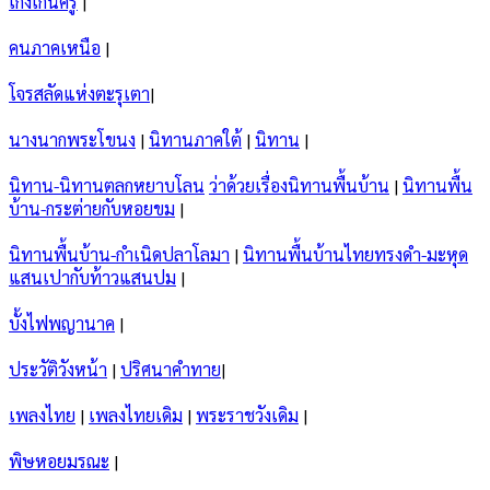
เก่งเกินครู
|
คนภาคเหนือ
|
โจรสลัดแห่งตะรุเตา
|
นางนากพระโขนง
|
นิทานภาคใต้
|
นิทาน
|
นิทาน-นิทานตลกหยาบโลน
ว่าด้วยเรื่องนิทานพื้นบ้าน
|
นิทานพื้น
บ้าน-กระต่ายกับหอยขม
|
นิทานพื้นบ้าน-กำเนิดปลาโลมา
|
นิทานพื้นบ้านไทยทรงดำ-มะหุด
แสนเปากับท้าวแสนปม
|
บั้งไฟพญานาค
|
ประวัติวังหน้า
|
ปริศนาคำทาย
|
เพลงไทย
|
เพลงไทยเดิม
|
พระราชวังเดิม
|
พิษหอยมรณะ
|